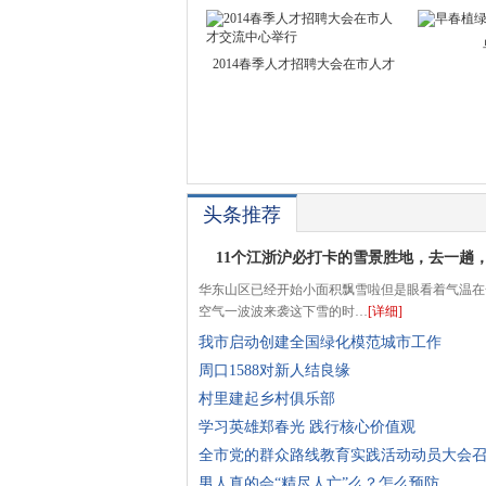
2014春季人才招聘大会在市人才
头条推荐
11个江浙沪必打卡的雪景胜地，去一趟
华东山区已经开始小面积飘雪啦但是眼看着气温在
空气一波波来袭这下雪的时…
[详细]
我市启动创建全国绿化模范城市工作
周口1588对新人结良缘
村里建起乡村俱乐部
学习英雄郑春光 践行核心价值观
全市党的群众路线教育实践活动动员大会
男人真的会“精尽人亡”么？怎么预防