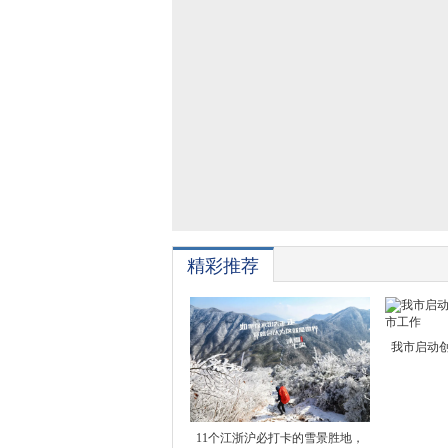
精彩推荐
我市启动
11个江浙沪必打卡的雪景胜地，