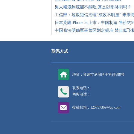
男人精液到底能不能吃 真是以阳补阳吗？
工信部：垃圾短信治理“成效不明显” 未来
日本克隆iPhone 5c上市：中国制造 售价约9
中国修法明确军事禁区划定标准 禁止低飞
联系方式
地址：苏州市沧浪区干将路888号
联系电话：
商务电话：
投稿邮箱：125737369@qq.com