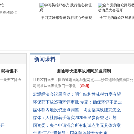
早春植绿忙
学习英雄郑春光 践行核心价值观
全市党的群众路线教
新闻爆料
，就再也不
圆通毒快递事故拷问加盟商制
一天天下降冷
11月27日当天，圆通速递当地加盟网点——沙洋运通物流有限公
司照常从当湖北荆门一家化…
[详细]
宏观经济会议周启动：明年结构性减税力度有望
环保部下放25项环评审批 专家：确保环评不是走
媒体称内地投资重点调整：均面临高铁建完怎么
媒体：人社部着手落实2020全民参保登记计划
召开
国资委：央企申请混合所有制试点尚无具体方案
年底“三公”紧箍咒：国务院连续发文约束