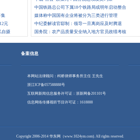
中国铁路总公司下属18个铁路局或明年启动整合
将集
媒体称中国国有企业将被分为三类进行管理
12元
中纪委解读官邸制：领导一旦离岗应及时腾退
私自摄
国务院：农产品质量安全纳入地方官员政绩考核
备案信息
本网站法律顾问：柯桥律师事务所主任 王先生
浙江ICP备057588888号
互联网新闻信息服务许可证：浙新网备201101号
信息网络传播视听节目许可证：1618888
Copyright 2006-2014 华东网（www.1024ym.com). All rights reserved.