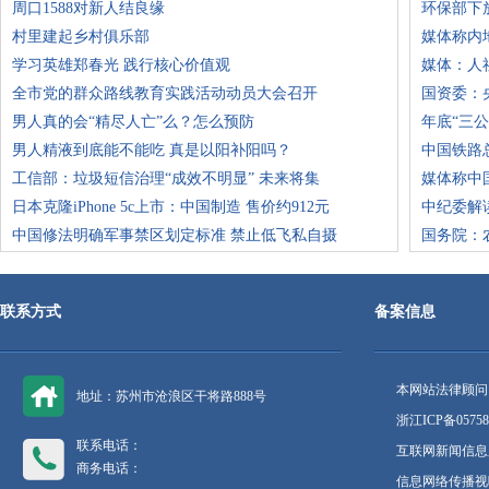
周口1588对新人结良缘
环保部下
村里建起乡村俱乐部
媒体称内
学习英雄郑春光 践行核心价值观
媒体：人
全市党的群众路线教育实践活动动员大会召开
国资委：
男人真的会“精尽人亡”么？怎么预防
年底“三
男人精液到底能不能吃 真是以阳补阳吗？
中国铁路
工信部：垃圾短信治理“成效不明显” 未来将集
媒体称中
日本克隆iPhone 5c上市：中国制造 售价约912元
中纪委解
中国修法明确军事禁区划定标准 禁止低飞私自摄
国务院：
联系方式
备案信息
本网站法律顾问
地址：苏州市沧浪区干将路888号
浙江ICP备05758
联系电话：
互联网新闻信息服
商务电话：
信息网络传播视听