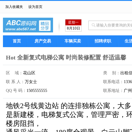
加入收藏夹
设为首页
星期一
8月10日
首页
房产交易
车辆买卖
招聘求职
生
Hot 全新复式电梯公寓 时尚装修配置 舒适温馨
区 域：
花山区
类 别：
出租
联 系 人：
万女士
联系电话：
1336
QQ 号 码：
1505555555
联系地址：
广州
地铁2号线黄边站 的连排独栋公寓，大多
是新建楼，电梯复式公寓，管理严密，
楼房阻挡，