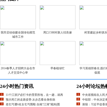
我市启动创建全国绿化模范
周口1588对新人结良缘
村里建起乡村俱
城市工作
2014春季人才招聘大会在市
早春植绿忙
学习英雄郑春光 践行
人才交流中心举
值观
24小时热门资讯
24小时论坛热
11个江浙沪必打卡的雪景胜地，去一趟，就再
中央巡视组在人民
预示死亡的走路姿势 从步态看全身疾病
中组部：中央决定
老乞丐遭6名女乞丐围殴 自揭“江湖”规则(图
港报：习近平促香