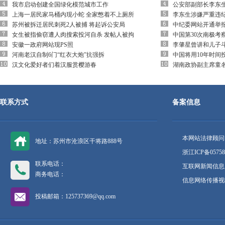
我市启动创建全国绿化模范城市工作
公安部副部长李东
上海一居民家马桶内现小蛇 全家憋着不上厕所
李东生涉嫌严重违
苏州被拆迁居民刺死2人被捕 将起诉公安局
中纪委网站开通举
女生被指偷窃遭人肉搜索投河自杀 发帖人被拘
中国第30次南极考
安徽一政府网站现PS照
李肇星曾讲和儿子
河南老汉自制6门“红衣大炮”抗强拆
中国将用10年时间
汉文化爱好者们着汉服赏樱游春
湖南政协副主席童
联系方式
备案信息
本网站法律顾问
地址：苏州市沧浪区干将路888号
浙江ICP备05758
联系电话：
互联网新闻信息服
商务电话：
信息网络传播视听
投稿邮箱：125737369@qq.com