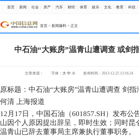
首页
|
新闻
|
社会
|
房产
|
汽车
|
财经
|
体育
|
娱乐
|
文化
|
教育
|
科技
|
首页
>
新闻爆料
> 正文
中石油“大账房”温青山遭调查 或剑
文章来源：
字体：
大
中
小
发布时间：2013-12-25 13:16:24
原标题：中石油“大账房”温青山遭调查 剑
何清 上海报道
12月17日，中国石油（601857.SH）发
山因个人原因提出辞呈，即时生效；同时昆
温青山已辞去董事局主席兼执行董事职务。