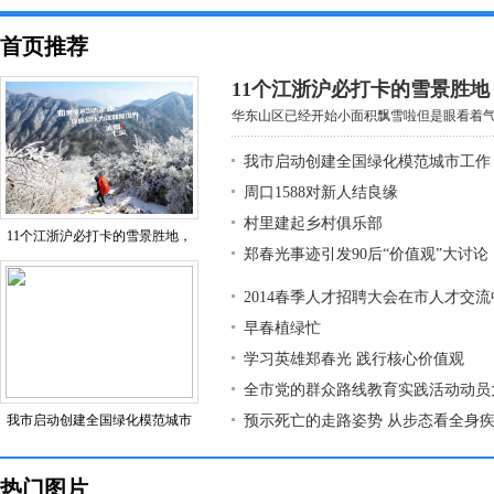
首页推荐
11个江浙沪必打卡的雪景胜
华东山区已经开始小面积飘雪啦但是眼看着气温
我市启动创建全国绿化模范城市工作
周口1588对新人结良缘
村里建起乡村俱乐部
11个江浙沪必打卡的雪景胜地，
郑春光事迹引发90后“价值观”大讨论
2014春季人才招聘大会在市人才交
早春植绿忙
学习英雄郑春光 践行核心价值观
全市党的群众路线教育实践活动动员
我市启动创建全国绿化模范城市
预示死亡的走路姿势 从步态看全身
热门图片