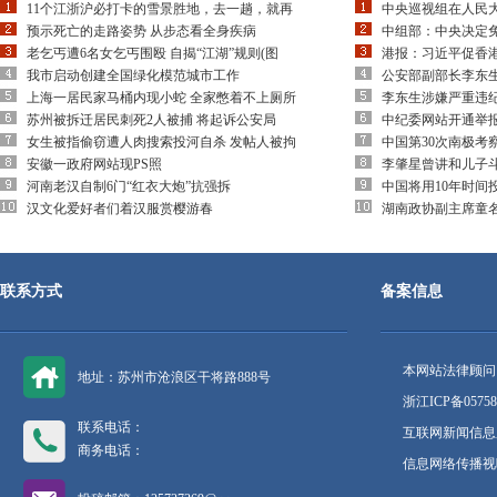
11个江浙沪必打卡的雪景胜地，去一趟，就再
中央巡视组在人民
预示死亡的走路姿势 从步态看全身疾病
中组部：中央决定
老乞丐遭6名女乞丐围殴 自揭“江湖”规则(图
港报：习近平促香
我市启动创建全国绿化模范城市工作
公安部副部长李东
上海一居民家马桶内现小蛇 全家憋着不上厕所
李东生涉嫌严重违
苏州被拆迁居民刺死2人被捕 将起诉公安局
中纪委网站开通举
女生被指偷窃遭人肉搜索投河自杀 发帖人被拘
中国第30次南极考
安徽一政府网站现PS照
李肇星曾讲和儿子
河南老汉自制6门“红衣大炮”抗强拆
中国将用10年时间
汉文化爱好者们着汉服赏樱游春
湖南政协副主席童
联系方式
备案信息
本网站法律顾问
地址：苏州市沧浪区干将路888号
浙江ICP备05758
联系电话：
互联网新闻信息服
商务电话：
信息网络传播视听