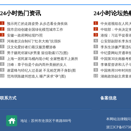
24小时热门资讯
24小时论坛热
预示死亡的走路姿势 从步态看全身疾病
中央巡视组在人民
我市启动创建全国绿化模范城市工作
中组部：中央决定
安徽一政府网站现PS照
港报：习近平促香
河南老汉自制6门“红衣大炮”抗强拆
公安部副部长李东
汉文化爱好者们着汉服赏樱游春
李东生涉嫌严重违
男子砸死邻家6岁男童 留信勒索15万(图)
中纪委网站开通举
上海一居民家马桶内现小蛇 全家憋着不上厕所
中国第30次南极考
汪峰：章子怡是个由内而外美丽的女人
李肇星曾讲和儿子
谢霆锋与经纪人过圣诞 不见柏芝两子身影(图
中国将用10年时间
范玮琪陈建州想造人 睡产床求“孕”(图)
湖南政协副主席童
联系方式
备案信息
本网站法律顾问
地址：苏州市沧浪区干将路888号
浙江ICP备05758