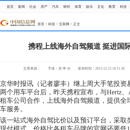
首页
|
新闻
|
社会
|
房产
|
汽车
|
财经
|
体育
|
娱乐
|
文化
|
教育
|
科技
|
首页
>
科技
>
互联网
> 正文
携程上线海外自驾频道 挺进国
文章来源：
字体：
大
中
小
发布时间：2013-12-25 16:11:38
京华时报讯（记者廖丰）继上周大手笔投资
两个用车平台后，昨天携程宣布，与Hertz、
租车公司合作，上线海外自驾频道，提供全球
车服务。
该一站式海外自驾比价以及预订平台，采取
现付模式，价格比各租车品牌的官网还要低15